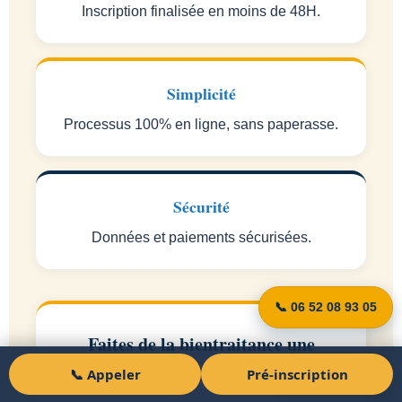
Inscription finalisée en moins de 48H.
Simplicité
Processus 100% en ligne, sans paperasse.
Sécurité
Données et paiements sécurisées.
📞 06 52 08 93 05
Faites de la bientraitance une
valeur pilier de votre établissement
📞 Appeler
Pré-inscription
Pré-inscription