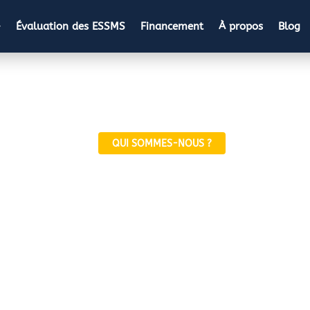
Évaluation des ESSMS
Financement
À propos
Blog
▾
QUI SOMMES-NOUS ?
ire, notre mission,
ise soignante et administrative, une synergie née de 