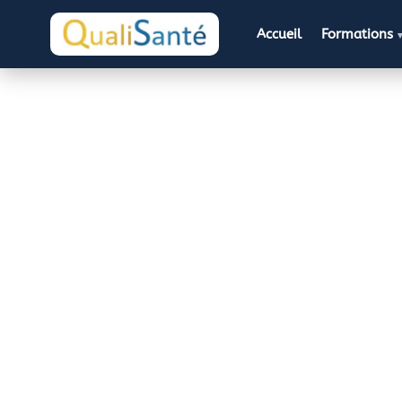
Accueil
Formations
Notre histo
QualiSanté incarne l’union parfaite de l’expert