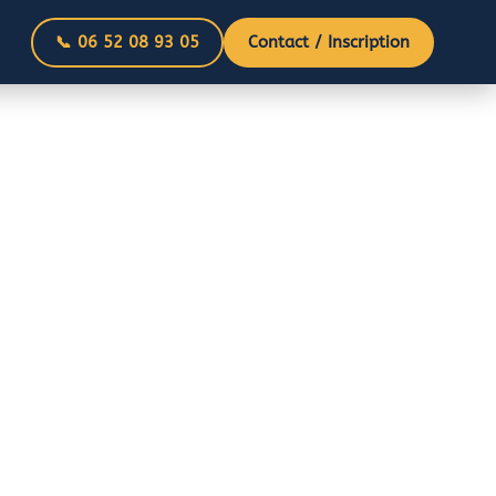
📞 06 52 08 93 05
Contact / Inscription
 votre avenir
la vision et de l’ambition de ses deux fondateurs.