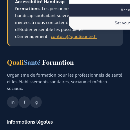
Accessibilité Handicap — Adaptation des
formations.
Les personnes en situation de
Accep
handicap souhaitant suivre une formation sont
invitées à nous contacter directement afin
Set your
d'étudier ensemble les possibilités
d'aménagement :
contact@qualisante.fr
Quali
Santé
Formation
Organisme de formation pour les professionnels de santé
et les établissements sanitaires, sociaux et médico-
sociaux.
in
f
ig
Informations légales