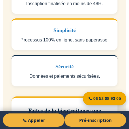
Inscription finalisée en moins de 48H.
Simplicité
Processus 100% en ligne, sans paperasse.
Sécurité
Données et paiements sécurisées.
📞 06 52 08 93 05
Faites de la bientraitance une
valeur pilier de votre établissement
📞 Appeler
Pré-inscription
Pré-inscription