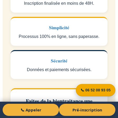
Inscription finalisée en moins de 48H.
Simplicité
Processus 100% en ligne, sans paperasse.
Sécurité
Données et paiements sécurisées.
📞 06 52 08 93 05
Faites de la bientraitance une
valeur pilier de votre établissement
📞 Appeler
Pré-inscription
Pré-inscription