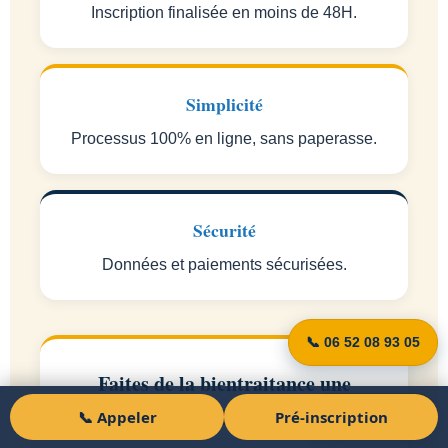
Inscription finalisée en moins de 48H.
Simplicité
Processus 100% en ligne, sans paperasse.
Sécurité
Données et paiements sécurisées.
📞 06 52 08 93 05
Faites de la bientraitance une
valeur pilier de votre établissement
📞 Appeler
Pré-inscription
Pré-inscription