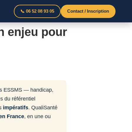
📞 06 52 08 93 05
Contact / Inscription
n enjeu pour
 les ESSMS — handicap,
s du référentiel
és
impératifs
. QualiSanté
 en France
, en une ou