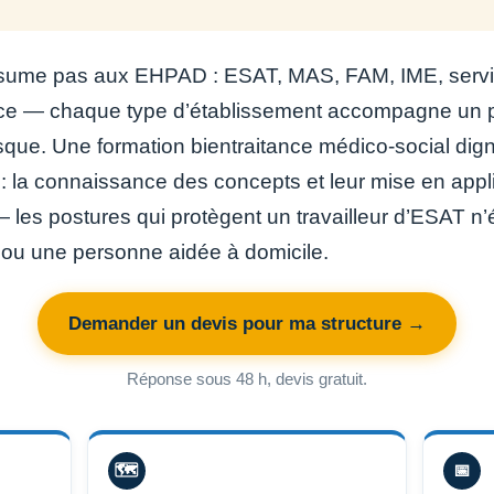
ésume pas aux EHPAD : ESAT, MAS, FAM, IME, service
ance — chaque type d’établissement accompagne un p
isque. Une formation bientraitance médico-social di
: la connaissance des concepts et leur mise en appli
s postures qui protègent un travailleur d’ESAT n’é
 ou une personne aidée à domicile.
Demander un devis pour ma structure →
Réponse sous 48 h, devis gratuit.
🗺️
📅