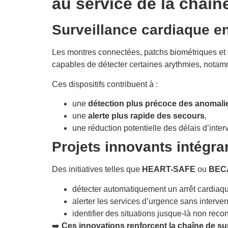
au service de la chaîn
Surveillance cardiaque en
Les montres connectées, patchs biométriques et
capables de détecter certaines arythmies, notammen
Ces dispositifs contribuent à :
une
détection plus précoce des anomali
une
alerte plus rapide des secours
,
une réduction potentielle des délais d’inter
Projets innovants intégran
Des initiatives telles que
HEART-SAFE
ou
BECA
détecter automatiquement un arrêt cardiaque
alerter les services d’urgence sans interve
identifier des situations jusque-là non reco
➡️
Ces innovations renforcent la chaîne de su