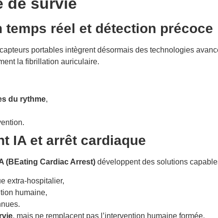
e de survie
 temps réel et détection précoce
 capteurs portables intègrent désormais des technologies av
t la fibrillation auriculaire.
es du rythme
,
vention.
t IA et arrêt cardiaque
 (BEating Cardiac Arrest)
développent des solutions capables
 extra-hospitalier,
ntion humaine,
nnues.
rvie
, mais ne remplacent pas l’intervention humaine formée.