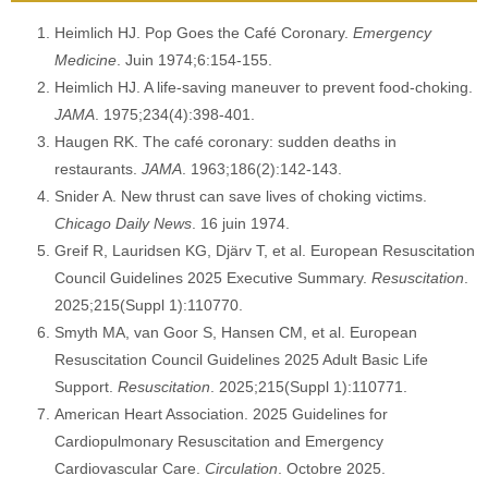
Heimlich HJ. Pop Goes the Café Coronary.
Emergency
Medicine
. Juin 1974;6:154-155.
Heimlich HJ. A life-saving maneuver to prevent food-choking.
JAMA
. 1975;234(4):398-401.
Haugen RK. The café coronary: sudden deaths in
restaurants.
JAMA
. 1963;186(2):142-143.
Snider A. New thrust can save lives of choking victims.
Chicago Daily News
. 16 juin 1974.
Greif R, Lauridsen KG, Djärv T, et al. European Resuscitation
Council Guidelines 2025 Executive Summary.
Resuscitation
.
2025;215(Suppl 1):110770.
Smyth MA, van Goor S, Hansen CM, et al. European
Resuscitation Council Guidelines 2025 Adult Basic Life
Support.
Resuscitation
. 2025;215(Suppl 1):110771.
American Heart Association. 2025 Guidelines for
Cardiopulmonary Resuscitation and Emergency
Cardiovascular Care.
Circulation
. Octobre 2025.