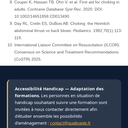
Couper K, Hassan TB, Ohri V, et al. First aid for choking in
adults.
Cochrane Database Syst Rev
. 2020. DOI:
10.1002/14651858.CD013490
Day RL, Crelin ES, DuBois AB. Choking: the Heimlich
abdominal thrust vs back blows.
Pediatrics
. 1982;70(1):113-
119.
International Liaison Committee on Resuscitation (ILCOR).
Consensus on Science and Treatment Recommendations
(CoSTR) 2025.
Accessibilité Handicap — Adaptation des
formations.
Les personnes en situation de
handicap souhaitant suivre une formation sont
invitées à nous contacter directement afin
d'étudier ensemble les possibilités
d'aménagement :
contact@qualisante.fr