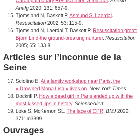
Cardiopulmonary Resuscitation Simulator
.
Anesth
Analg
2020; 131: 657-9.
Tjomsland N, Baskett P.
Asmund S. Laerdal
.
Resuscitation
2002; 53: 115-9.
Tjomsland N, Laerdal T, Baskett P.
Resuscitation great:
Bjorn Lind-the ground-breaking nurturer
.
Resuscitation
2005; 65: 133-8.
Articles sur l’Inconnue de la
Seine
Sciolino E.
At a family workshop near Paris, the
« Drowned Mona Lisa » lives on
.
New York Times
Dockrill P.
How a dead girl in Paris ended up with the
most-kissed lips in history
.
ScienceAlert
Loke S, McKernon SL.
The face of CPR
.
BMJ
2020;
371: m3899.
Ouvrages