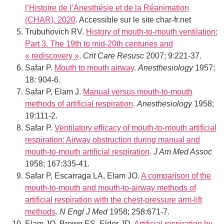
l’Histoire de l’Anesthésie et de la Réanimation
(CHAR). 2020
. Accessible sur le site char-fr.net
Trubuhovich RV.
History of mouth-to-mouth ventilation:
Part 3. The 19th to mid-20th centuries and
« rediscovery »
.
Crit Care Resusc
2007; 9:221-37.
Safar P.
Mouth to mouth airway
.
Anesthesiology
1957;
18: 904-6.
Safar P, Elam J.
Manual versus mouth-to-mouth
methods of artificial respiration
.
Anesthesiology
1958;
19:111-2.
Safar P.
Ventilatory efficacy of mouth-to-mouth artificial
respiration: Airway obstruction during manual and
mouth-to-mouth artificial respiration
.
J Am Med Assoc
1958; 167:335-41.
Safar P, Escarraga LA, Elam JO.
A comparison of the
mouth-to-mouth and mouth-to-airway methods of
artificial respiration with the chest-pressure arm-lift
methods
.
N Engl J Med
1958; 258:671-7.
Elam JO, Brown ES, Elder JD.
Artificial respiration by