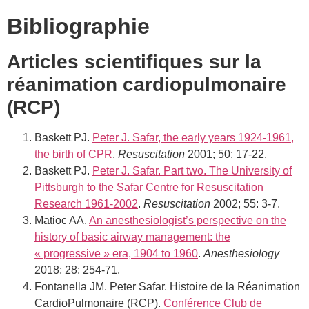
Bibliographie
Articles scientifiques sur la
réanimation cardiopulmonaire
(RCP)
Baskett PJ.
Peter J. Safar, the early years 1924-1961,
the birth of CPR
.
Resuscitation
2001; 50: 17-22.
Baskett PJ.
Peter J. Safar. Part two. The University of
Pittsburgh to the Safar Centre for Resuscitation
Research 1961-2002
.
Resuscitation
2002; 55: 3-7.
Matioc AA.
An anesthesiologist’s perspective on the
history of basic airway management: the
« progressive » era, 1904 to 1960
.
Anesthesiology
2018; 28: 254-71.
Fontanella JM. Peter Safar. Histoire de la Réanimation
CardioPulmonaire (RCP).
Conférence Club de