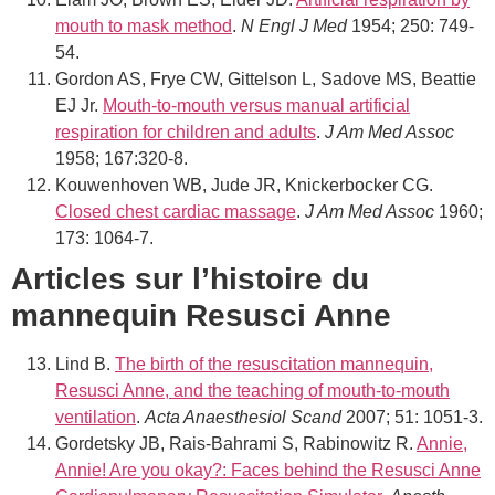
mouth to mask method
.
N Engl J Med
1954; 250: 749-
54.
Gordon AS, Frye CW, Gittelson L, Sadove MS, Beattie
EJ Jr.
Mouth-to-mouth versus manual artificial
respiration for children and adults
.
J Am Med Assoc
1958; 167:320-8.
Kouwenhoven WB, Jude JR, Knickerbocker CG.
Closed chest cardiac massage
.
J Am Med Assoc
1960;
173: 1064-7.
Articles sur l’histoire du
mannequin Resusci Anne
Lind B.
The birth of the resuscitation mannequin,
Resusci Anne, and the teaching of mouth-to-mouth
ventilation
.
Acta Anaesthesiol Scand
2007; 51: 1051-3.
Gordetsky JB, Rais-Bahrami S, Rabinowitz R.
Annie,
Annie! Are you okay?: Faces behind the Resusci Anne