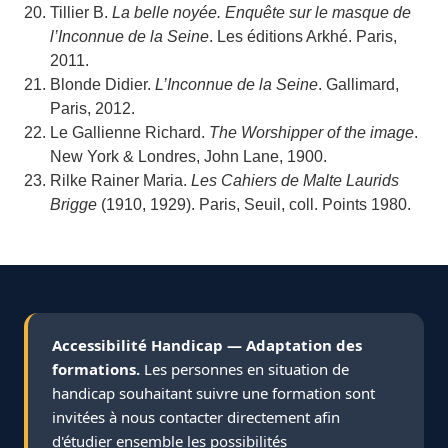
Tillier B.
La belle noyée. Enquête sur le masque de
l’Inconnue de la Seine
. Les éditions Arkhé. Paris,
2011.
Blonde Didier.
L’Inconnue de la Seine
. Gallimard,
Paris, 2012.
Le Gallienne Richard.
The Worshipper of the image
.
New York & Londres, John Lane, 1900.
Rilke Rainer Maria.
Les Cahiers de Malte Laurids
Brigge
(1910, 1929). Paris, Seuil, coll. Points 1980.
Accessibilité Handicap — Adaptation des
formations.
Les personnes en situation de
handicap souhaitant suivre une formation sont
invitées à nous contacter directement afin
d'étudier ensemble les possibilités