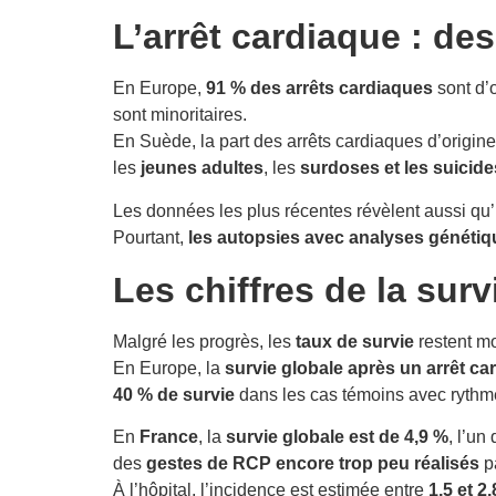
L’arrêt cardiaque : de
En Europe,
91 % des arrêts cardiaques
sont d’
sont minoritaires.
En Suède, la part des arrêts cardiaques d’origi
les
jeunes adultes
, les
surdoses et les suicide
Les données les plus récentes révèlent aussi qu’
Pourtant,
les autopsies avec analyses généti
Les chiffres de la survi
Malgré les progrès, les
taux de survie
restent m
En Europe, la
survie globale après un arrêt ca
40 % de survie
dans les cas témoins avec rythm
En
France
, la
survie globale est de 4,9 %
, l’un
des
gestes de RCP encore trop peu réalisés
pa
À l’hôpital, l’incidence est estimée entre
1,5 et 2