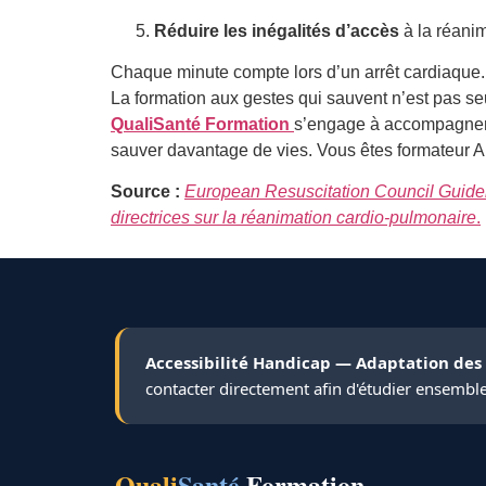
Réduire les inégalités d’accès
à la réanim
Chaque minute compte lors d’un arrêt cardiaque.
La formation aux gestes qui sauvent n’est pas 
QualiSanté Formation
s’engage à accompagner l
sauver davantage de vies. Vous êtes formateur
Source :
European Resuscitation Council Guidel
directrices sur la réanimation cardio-pulmonaire
.
Accessibilité Handicap — Adaptation des
contacter directement afin d'étudier ensembl
Quali
Santé
Formation