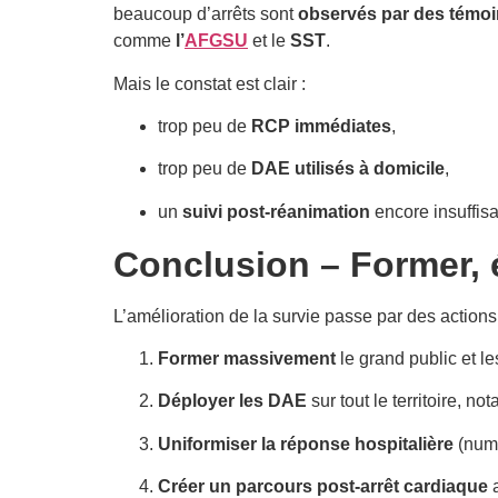
beaucoup d’arrêts sont
observés par des témo
comme
l’
AFGSU
et le
SST
.
Mais le constat est clair :
trop peu de
RCP immédiates
,
trop peu de
DAE utilisés à domicile
,
un
suivi post-réanimation
encore insuffisa
Conclusion – Former, 
L’amélioration de la survie passe par des actions
Former massivement
le grand public et l
Déployer les DAE
sur tout le territoire, n
Uniformiser la réponse hospitalière
(numé
Créer un parcours post-arrêt cardiaque
a