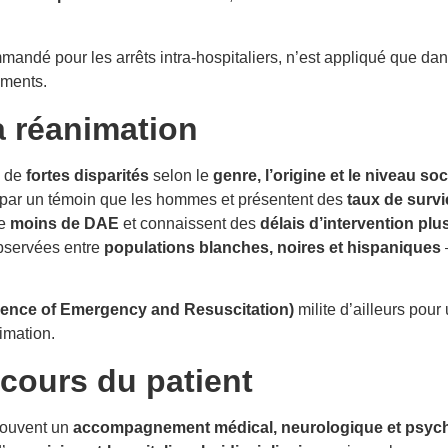
mandé pour les arrêts intra-hospitaliers, n’est appliqué que da
ements.
la réanimation
e de
fortes disparités
selon le
genre, l’origine et le niveau 
par un témoin que les hommes et présentent des
taux de survi
de
moins de DAE
et connaissent des
délais d’intervention plu
observées entre
populations blanches, noires et hispaniques
ience of Emergency and Resuscitation)
milite d’ailleurs pou
imation.
rcours du patient
 souvent un
accompagnement médical, neurologique et psyc