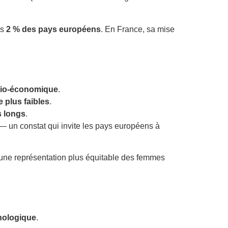
ns
2 % des pays européens
. En France, sa mise
socio-économique
.
e plus faibles
.
s longs
.
— un constat qui invite les pays européens à
r une représentation plus équitable des femmes
hologique
.