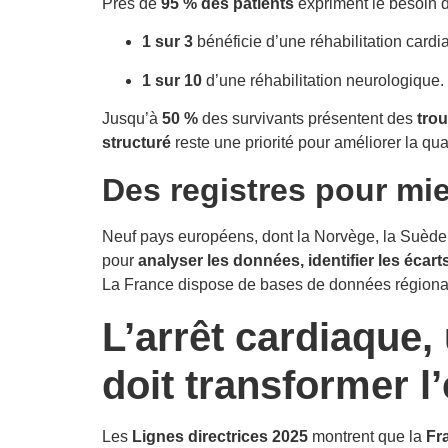
Près de
95 % des patients
expriment le besoin 
1 sur 3
bénéficie d’une réhabilitation cardi
1 sur 10
d’une réhabilitation neurologique.
Jusqu’à
50 %
des survivants présentent des
trou
structuré
reste une priorité pour améliorer la qua
Des registres pour mi
Neuf pays européens, dont la Norvège, la Suède 
pour
analyser les données, identifier les écart
La France dispose de bases de données régiona
L’arrêt cardiaque, 
doit transformer l
Les
Lignes directrices 2025
montrent que la
Fr