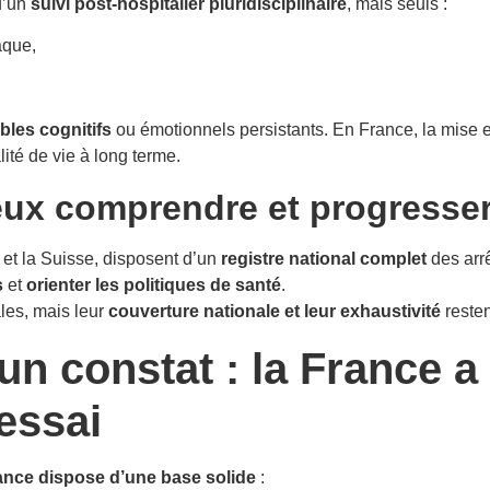
d’un
suivi post-hospitalier pluridisciplinaire
, mais seuls :
aque,
bles cognitifs
ou émotionnels persistants. En France, la mise 
lité de vie à long terme.
eux comprendre et progresse
et la Suisse, disposent d’un
registre national complet
des arrê
s
et
orienter les politiques de santé
.
les, mais leur
couverture nationale et leur exhaustivité
resten
un constat : la France a
’essai
ance dispose d’une base solide
: