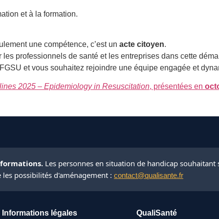
ation et à la formation.
seulement une compétence, c’est un
acte citoyen
.
es professionnels de santé et les entreprises dans cette démar
 AFGSU et vous souhaitez rejoindre une équipe engagée et dyn
ines 2025 – Epidemiology in Resuscitation
, présentées en
oct
 formations.
Les personnes en situation de handicap souhaitant 
e les possibilités d'aménagement :
contact@qualisante.fr
Informations légales
QualiSanté