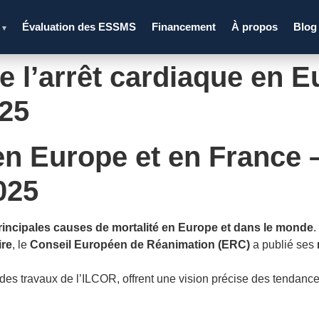
s
Évaluation des ESSMS
Financement
À propos
Blog
▾
de l’arrêt cardiaque en 
025
en Europe et en France –
025
rincipales causes de mortalité en Europe et dans le monde
.
ire
, le
Conseil Européen de Réanimation (ERC)
a publié ses
es travaux de l’ILCOR, offrent une vision précise des tendances