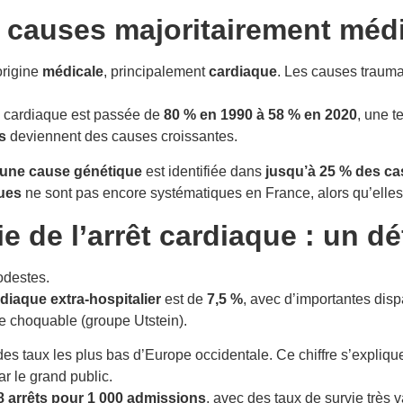
s causes majoritairement méd
origine
médicale
, principalement
cardiaque
. Les causes trauma
ne cardiaque est passée de
80 % en 1990 à 58 % en 2020
, une 
s
deviennent des causes croissantes.
une cause génétique
est identifiée dans
jusqu’à 25 % des ca
ques
ne sont pas encore systématiques en France, alors qu’elles 
e de l’arrêt cardiaque : un déf
odestes.
rdiaque extra-hospitalier
est de
7,5 %
, avec d’importantes disp
e choquable (groupe Utstein).
 des taux les plus bas d’Europe occidentale. Ce chiffre s’expli
r le grand public.
,8 arrêts pour 1 000 admissions
, avec des taux de survie très 