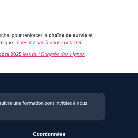
che, pour renforcer la
chaîne de survie
et
amique,
n’hésitez pas à nous contacter.
obre 2025
lors du *
Congrès des Lignes
suivre une formation sont invitées à nous
Coordonnées