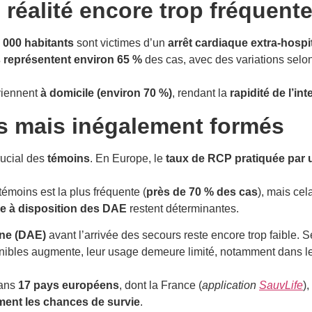
 réalité encore trop fréquent
 000 habitants
sont victimes d’un
arrêt cardiaque extra-hospi
représentent environ 65 %
des cas, avec des variations selon
rviennent
à domicile (environ 70 %)
, rendant la
rapidité de l’in
s mais inégalement formés
rucial des
témoins
. En Europe, le
taux de RCP pratiquée par 
témoins est la plus fréquente (
près de 70 % des cas
), mais cel
e à disposition des DAE
restent déterminantes.
rne (DAE)
avant l’arrivée des secours reste encore trop faible. 
ibles augmente, leur usage demeure limité, notamment dans les
dans
17 pays européens
, dont la France (
application
SauvLife
)
ment les chances de survie
.