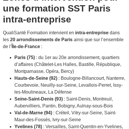
une formation SST Paris
intra-entreprise
QualiSanté Formation intervient en
intra-entreprise
dans
les
20 arrondissements de Paris
ainsi que sur l’ensemble
de l’
Île-de-France
:
Paris (75)
: du 1er au 20e arrondissement, quartiers
d’affaires (Châtelet-Les Halles, Bastille, République,
Montparnasse, Opéra, Bercy)
Hauts-de-Seine (92)
: Boulogne-Billancourt, Nanterre,
Courbevoie, Neuilly-sur-Seine, Levallois-Perret, Issy-
les-Moulineaux, La Défense
Seine-Saint-Denis (93)
: Saint-Denis, Montreuil,
Aubervilliers, Pantin, Bobigny, Aulnay-sous-Bois
Val-de-Marne (94)
: Créteil, Vitry-sur-Seine, Saint-
Maur-des-Fossés, Ivry-sur-Seine
Yvelines (78)
: Versailles, Saint-Quentin-en-Yvelines,