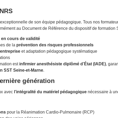
’INRS
é exceptionnelle de son équipe pédagogique. Tous nos formateu
ormément au Document de Référence du dispositif de formation 
 en cours de validité
nes de la
prévention des risques professionnels
entreprise
et adaptation pédagogique systématique
ations
mation est
infirmier anesthésiste diplômé d’État (IADE)
, gara
on SST Seine-et-Marne
.
ernière génération
ux avec
l’intégralité du matériel pédagogique
nécessaire à u
ons
pour la Réanimation Cardio-Pulmonaire (RCP)