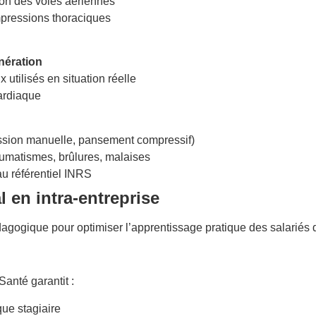
ion des voies aériennes
mpressions thoraciques
nération
utilisés en situation réelle
cardiaque
sion manuelle, pansement compressif)
umatismes, brûlures, malaises
au référentiel INRS
 en intra-entreprise
gogique pour optimiser l’apprentissage pratique des salariés 
anté garantit :
e stagiaire