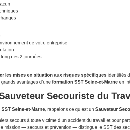
hacun
echniques
échanges
e
environnement de votre entreprise
ulation
u long des 2 journées
er les mises en situation aux risques spécifiques
identifiés
s grands avantages d’une
formation SST Seine-et-Marne
en int
Sauveteur Secouriste du Trav
n SST Seine-et-Marne
, rappelons ce qu’est un
Sauveteur Secou
iers secours à toute victime d’un accident du travail et pour par
le mission — secours et prévention — distingue le SST des sec