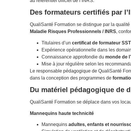
au référentiel officiel de l’INRS.
Des formateurs certifiés par l
QualiSanté Formation se distingue par la qualit
Maladie Risques Professionnels / INRS
, conf
Titulaires d’un
certificat de formateur SST
Expérience opérationnelle dans les domai
Connaissance approfondie du
monde de l’
Mise à jour régulière selon les recommand
Le responsable pédagogique de QualiSanté For
dans la conception des programmes de
formati
Du matériel pédagogique de d
QualiSanté Formation se déplace dans vos loca
Mannequins haute technicité
Mannequins
adultes, enfants et nourriss