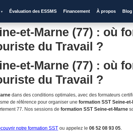
s
Évaluation des ESSMS
Financement
À propos
Blog
▾
ne-et-Marne (77) : où fo
uriste du Travail ?
ne-et-Marne (77) : où fo
uriste du Travail ?
Marne
dans des conditions optimales, avec des formateurs certifi
sme de référence pour organiser une
formation SST Seine-et
artement 77. Nos sessions de
formation SST Seine-et-Marne
so
couvrir notre formation SST
ou appelez le
06 52 08 93 05
.