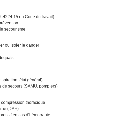
e R.4224-15 du Code du travail)
prévention
 de secourisme
mer ou isoler le danger
adéquats
espiration, état général)
ces de secours (SAMU, pompiers)
 compression thoracique
terne (DAE)
essif en cas d’hémorragie