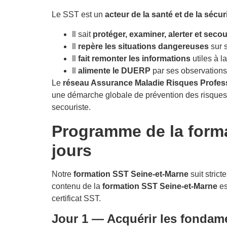
Le SST est un
acteur de la santé et de la sécuri
Il sait
protéger, examiner, alerter et secou
Il
repère les situations dangereuses
sur s
Il
fait remonter les informations
utiles à l
Il
alimente le DUERP
par ses observations 
Le
réseau Assurance Maladie Risques Profes
une démarche globale de prévention des risques 
secouriste.
Programme de la forma
jours
Notre
formation SST Seine-et-Marne
suit strict
contenu de la
formation SST Seine-et-Marne
es
certificat SST.
Jour 1 — Acquérir les fondame