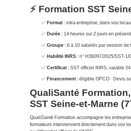
⚡ Formation SST Seine-
✅
Format
: intra-entreprise, dans vos loc
✅
Durée
: 14 heures sur 2 jours en présent
✅
Groupe
: 6 à 10 salariés par session de
✅
Habilité INRS
: n° H36097/2025/SST-1/0
✅
Certificat
: SST officiel INRS, valable 2
✅
Financement
: éligible OPCO · Devis s
QualiSanté Formation,
SST Seine-et-Marne (7
QualiSanté Formation accompagne les entreprise
formateurs interviennent directement dans vos l