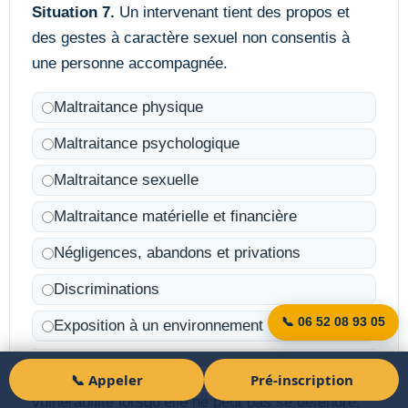
Situation 7.
Un intervenant tient des propos et
des gestes à caractère sexuel non consentis à
une personne accompagnée.
Maltraitance physique
Maltraitance psychologique
Maltraitance sexuelle
Maltraitance matérielle et financière
Négligences, abandons et privations
Discriminations
📞 06 52 08 93 05
Exposition à un environnement violent
Situation 8.
Une personne est en situation de
📞 Appeler
Pré-inscription
Demander un devis
vulnérabilité lorsqu’elle ne peut pas se défendre,