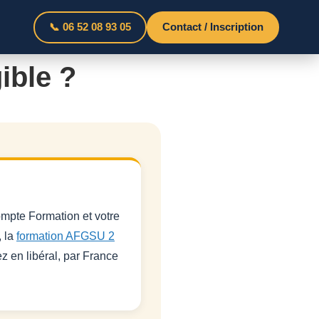
📞 06 52 08 93 05
Contact / Inscription
ible ?
ompte Formation et votre
, la
formation AFGSU 2
z en libéral, par France