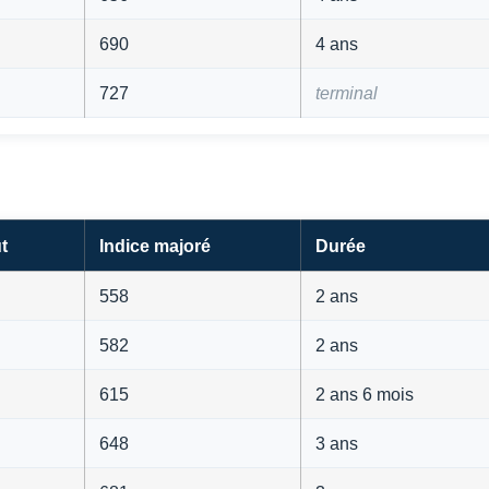
690
4 ans
727
terminal
t
Indice majoré
Durée
558
2 ans
582
2 ans
615
2 ans 6 mois
648
3 ans