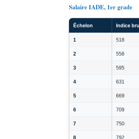
Salaire IADE, 1er grade
Échelon
Indice bru
1
518
2
558
3
595
4
631
5
669
6
709
7
750
8
792