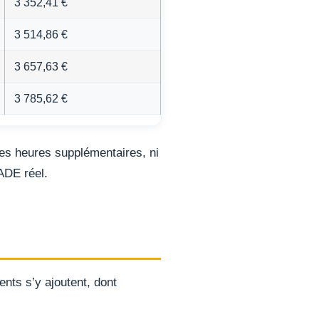
3 352,41 €
3 514,86 €
3 657,63 €
3 785,62 €
les heures supplémentaires, ni
IADE réel.
ents s’y ajoutent, dont