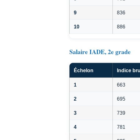
9
836
10
886
Salaire IADE, 2e grade
Échelon
Indice bru
1
663
2
695
3
739
4
781