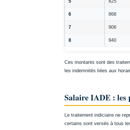
5
825
6
868
7
906
8
940
Ces montants sont des traiteme
les indemnités liées aux horai
Salaire IADE : les
Le traitement indiciaire ne re
certains sont versés à tous les