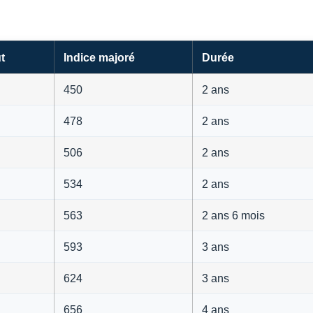
t
Indice majoré
Durée
450
2 ans
478
2 ans
506
2 ans
534
2 ans
563
2 ans 6 mois
593
3 ans
624
3 ans
656
4 ans