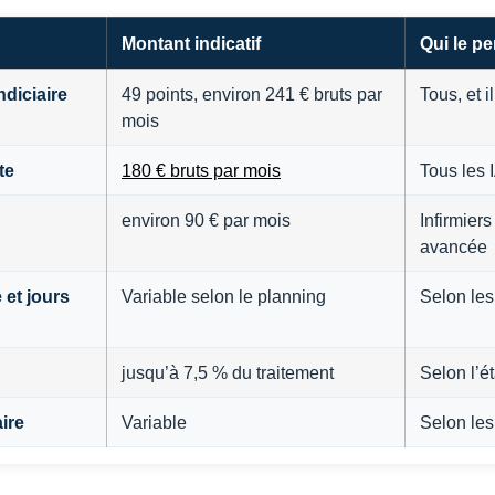
Montant indicatif
Qui le pe
diciaire
49 points, environ 241 € bruts par
Tous, et i
mois
te
180 € bruts par mois
Tous les 
environ 90 € par mois
Infirmiers
avancée
 et jours
Variable selon le planning
Selon le
jusqu’à 7,5 % du traitement
Selon l’é
aire
Variable
Selon les