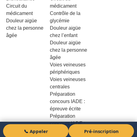
Circuit du
médicament
médicament
Contrôle de la
Douleur aigüe
glycémie
chez la personne
Douleur aigüe
âgée
chez l’enfant
Douleur aigüe
chez la personne
âgée
Voies veineuses
périphériques
Voies veineuses
centrales
Préparation
concours IADE :
épreuve écrite
Préparation
concours IADE :
📞 Appeler
Pré-inscription
épreuve orale